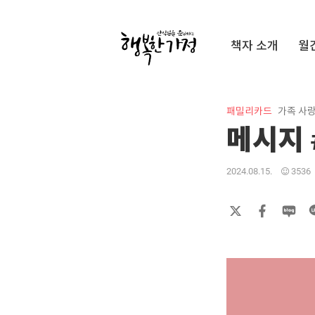
Submit
책자 소개
월
행
복
한
가
패밀리카드
가족 사
정
메시지 
2024.08.15.
3536