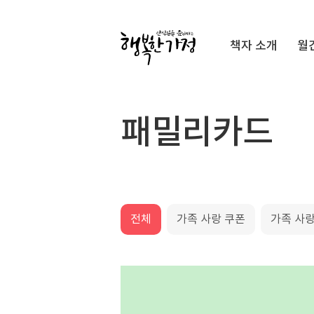
Submit
책자 소개
월
행
복
한
가
패밀리카드
정
전체
가족 사랑 쿠폰
가족 사