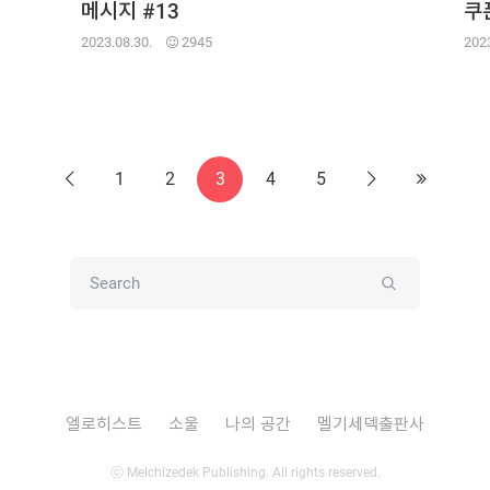
메시지 #13
쿠
2023.08.30.
2945
2023
1
2
3
4
5
Previous
Next
Last
Submit
엘로히스트
소울
나의 공간
멜기세덱출판사
ⓒ Melchizedek Publishing. All rights reserved.