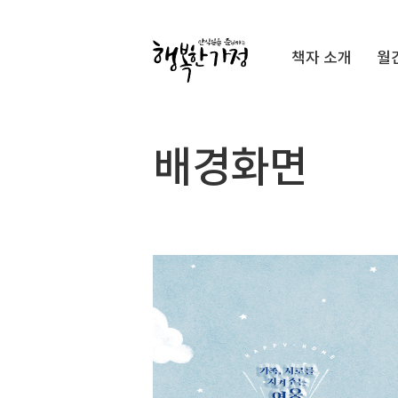
Submit
책자 소개
월
행
복
한
가
배경화면
정