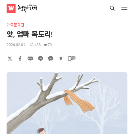
WATV
Search
Submit
Submit
행
복
가족문학관
한
앗, 엄마 목도리!
가
정
2026.02.01.
488
70