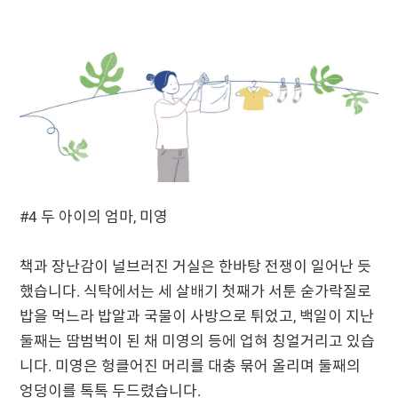
#4 두 아이의 엄마, 미영
책과 장난감이 널브러진 거실은 한바탕 전쟁이 일어난 듯
했습니다. 식탁에서는 세 살배기 첫째가 서툰 숟가락질로
밥을 먹느라 밥알과 국물이 사방으로 튀었고, 백일이 지난
둘째는 땀범벅이 된 채 미영의 등에 업혀 칭얼거리고 있습
니다. 미영은 헝클어진 머리를 대충 묶어 올리며 둘째의
엉덩이를 톡톡 두드렸습니다.