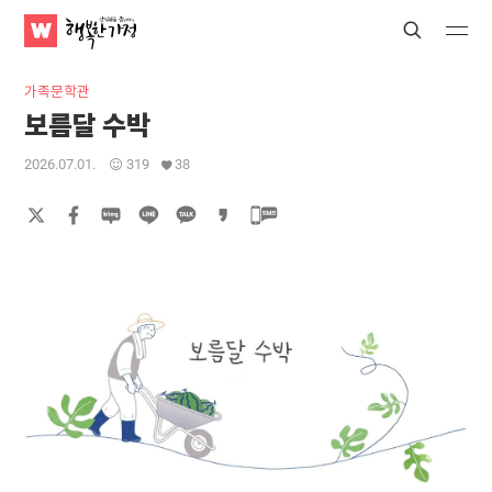
WATV
Search
Submit
Submit
행
복
가족문학관
한
보름달 수박
가
정
2026.07.01.
319
38