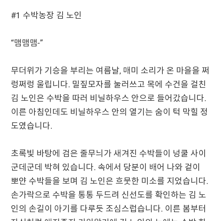
#1 수박농장 김 노인
“맴맴맴-”
무더위가 기승을 부리는 여름날, 매미 소리가 온 마을을 쩌
렁쩌렁 울립니다. 밀짚모자를 눌러쓰고 목에 수건을 걸친
김 노인은 수박을 따러 비닐하우스 안으로 들어갔습니다.
이른 아침인데도 비닐하우스 안의 열기는 숨이 턱 막힐 정
도였습니다.
초록빛 바탕에 검은 줄무늬가 새겨진 수박들이 넝쿨 사이
군데군데 박혀 있습니다. 속에서 당분이 배어 나와 겉이
뽀얀 수박들을 보며 김 노인은 흐뭇한 미소를 지었습니다.
손가락으로 수박을 통통 두드려 신선도를 확인하는 김 노
인의 손길이 아기를 다루듯 조심스럽습니다. 이른 봄부터