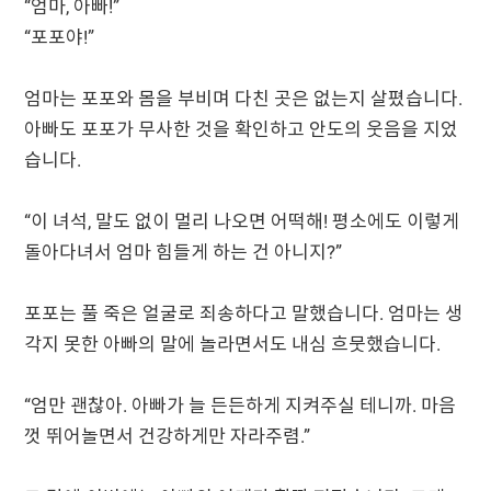
“엄마, 아빠!”
“포포야!”
엄마는 포포와 몸을 부비며 다친 곳은 없는지 살폈습니다.
아빠도 포포가 무사한 것을 확인하고 안도의 웃음을 지었
습니다.
“이 녀석, 말도 없이 멀리 나오면 어떡해! 평소에도 이렇게
돌아다녀서 엄마 힘들게 하는 건 아니지?”
포포는 풀 죽은 얼굴로 죄송하다고 말했습니다. 엄마는 생
각지 못한 아빠의 말에 놀라면서도 내심 흐뭇했습니다.
“엄만 괜찮아. 아빠가 늘 든든하게 지켜주실 테니까. 마음
껏 뛰어놀면서 건강하게만 자라주렴.”