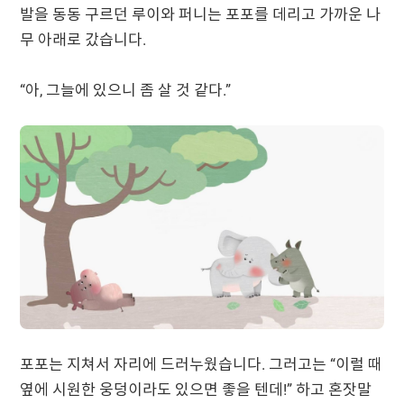
발을 동동 구르던 루이와 퍼니는 포포를 데리고 가까운 나
무 아래로 갔습니다.
“아, 그늘에 있으니 좀 살 것 같다.”
포포는 지쳐서 자리에 드러누웠습니다. 그러고는 “이럴 때
옆에 시원한 웅덩이라도 있으면 좋을 텐데!” 하고 혼잣말