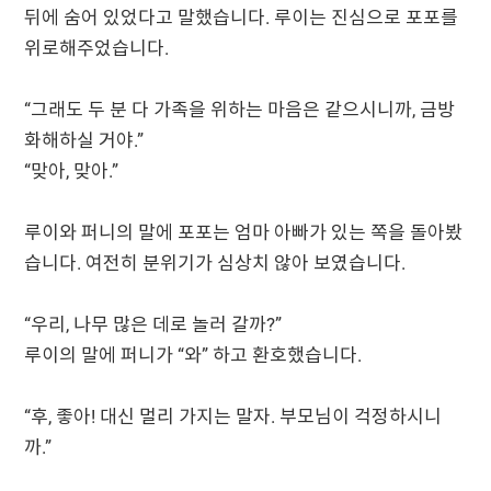
뒤에 숨어 있었다고 말했습니다. 루이는 진심으로 포포를
위로해주었습니다.
“그래도 두 분 다 가족을 위하는 마음은 같으시니까, 금방
화해하실 거야.”
“맞아, 맞아.”
루이와 퍼니의 말에 포포는 엄마 아빠가 있는 쪽을 돌아봤
습니다. 여전히 분위기가 심상치 않아 보였습니다.
“우리, 나무 많은 데로 놀러 갈까?”
루이의 말에 퍼니가 “와” 하고 환호했습니다.
“후, 좋아! 대신 멀리 가지는 말자. 부모님이 걱정하시니
까.”