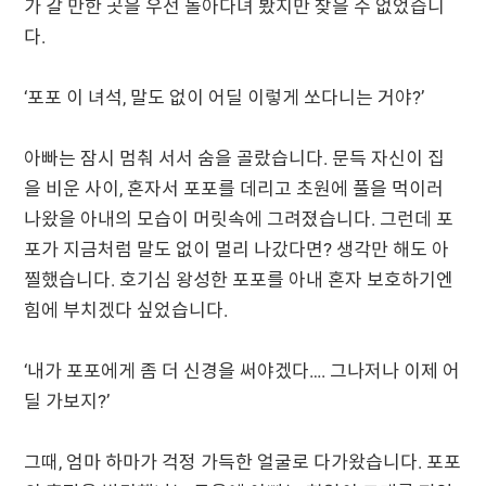
가 갈 만한 곳을 우선 돌아다녀 봤지만 찾을 수 없었습니
다.
‘포포 이 녀석, 말도 없이 어딜 이렇게 쏘다니는 거야?’
아빠는 잠시 멈춰 서서 숨을 골랐습니다. 문득 자신이 집
을 비운 사이, 혼자서 포포를 데리고 초원에 풀을 먹이러
나왔을 아내의 모습이 머릿속에 그려졌습니다. 그런데 포
포가 지금처럼 말도 없이 멀리 나갔다면? 생각만 해도 아
찔했습니다. 호기심 왕성한 포포를 아내 혼자 보호하기엔
힘에 부치겠다 싶었습니다.
‘내가 포포에게 좀 더 신경을 써야겠다…. 그나저나 이제 어
딜 가보지?’
그때, 엄마 하마가 걱정 가득한 얼굴로 다가왔습니다. 포포