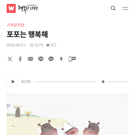
WATV
Search
Submit
Submit
행
복
가족문학관
한
포포는 행복해
가
정
2020.06.01.
3279
227
00:00