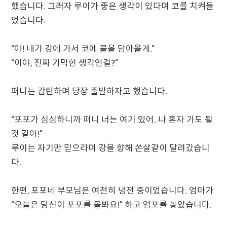
했습니다. 그러자 루이가 좋은 생각이 있다며 코를 치켜들
었습니다.
“아! 내가 강에 가서 코에 물을 담아올게.”
“이야, 진짜 기막힌 생각인걸?”
퍼니는 감탄하며 당장 출발하자고 했습니다.
“포포가 심심하니까 퍼니 너는 여기 있어. 나 혼자 가도 될
것 같아!”
루이는 자기만 믿으라며 강을 향해 쏜살같이 달려갔습니
다.
한편, 포포네 부모님은 여전히 냉전 중이었습니다. 엄마가
“오늘은 당신이 포포를 돌봐요!” 하고 엄포를 놓았습니다.