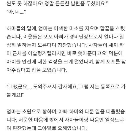
씬도 못 하잖아요! 정말 든든한 남편을 두셨어요.”
“아, 네….”
하마들의 말에, 엄마는 어색한 미소를 지으며 말끝을 흐렸
습니다. 이웃들은 포포 아빠가 경비단장으로서 얼마나 열
심히 일하는지 모른다며 칭찬했습니다. 사자들이 새끼 하
마 근처를 어슬렁거릴라치면 바로 쫓아준다고요. 덕분에
아이들 안전에 대한 걱정을 크게 덜었다며, 함께 포포를 찾
아주겠다고 입을 모았습니다.
“그랬군요…. 도와주셔서 감사해요. 그럼 저는 동쪽으로 가
볼게요!”
엄마는 초원으로 향하며, 아빠 하마와 다툰 일을 떠올렸습
니다. 서운한 마음에 밖에서 사자들이랑 싸움만 일삼느냐
며 핀잔했는데 그야말로 오해였습니다.