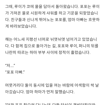
그때, 루이가 코에 물을 담아서 돌아왔습니다. 포포는 루이
가 가져온 물로 시원하게 샤워를 하고 기운을 되찾았습니
다. 친구들과 신나게 뛰어노는 포포를, 엄마 아빠는 흐뭇하
게 바라보았습니다.
해는 어느새 지평선 너머로 뉘엿뉘엿 넘어가고 있었습니
다. 다 함께 집으로 돌아가는 길, 포포와 루이, 퍼니의 뒤를
나란히 따르는 하마 부부 사이에 정적이 흘렀습니다.
“저….”
“포포 아빠.”
머뭇거리다 둘이 동시에 입을 여는 바람에 어색함이 싹 날
아갔습니다. 엄마 하마가 먼저 말했습니다.