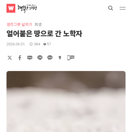
WATV
Search
Submit
Submit
행
복
생각그릇 넓히기
희생
한
얼어붙은 땅으로 간 노학자
가
정
2026.06.01.
384
57