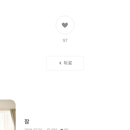
97
뒤로
잠
2026.07.01.
292
59