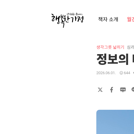
Submit
책자 소개
월
행
복
한
가
생각그릇 넓히기
심
정
정보의
2026.06.01.
644