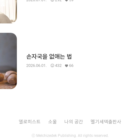
손자국을 없애는 법
2026.06.01.
432
66
엘로히스트
소울
나의 공간
멜기세덱출판사
ⓒ Melchizedek Publishing. All rights reserved.