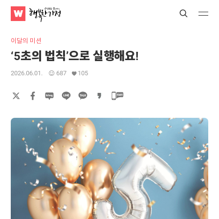
WATV
Search
Submit
Submit
행
복
이달의 미션
한
‘5초의 법칙’으로 실행해요!
가
정
2026.06.01.
687
105