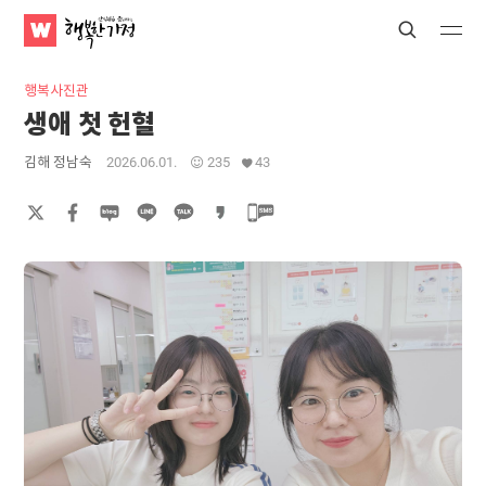
WATV
Search
Submit
Submit
행
복
행복사진관
한
생애 첫 헌혈
가
정
김해 정남숙
2026.06.01.
235
43