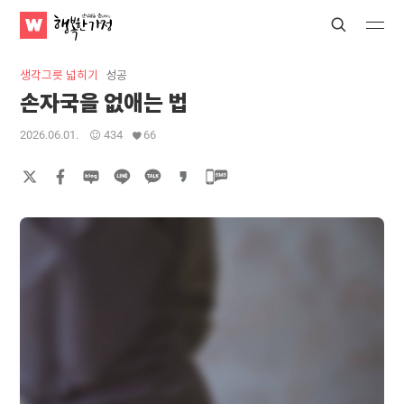
WATV
Search
Submit
Submit
행
복
생각그릇 넓히기
성공
한
손자국을 없애는 법
가
정
2026.06.01.
434
66