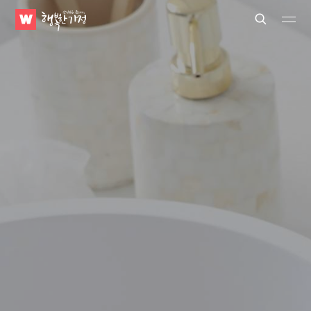
WATV
Search
Submit
Submit
행
복
한
가
정