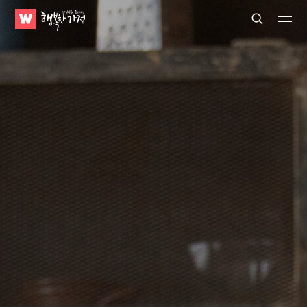
WATV
Search
Submit
Submit
행
복
한
가
정