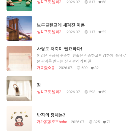
생각그릇 넓히기
2026.07.
317
58
브루클린교에 새겨진 이름
생각그릇 넓히기
2026.07.
117
22
사랑도 저축이 필요하다!
예입은 조금씩 꾸준히, 인출은 신중하고 민감하게 -풍요로
운 관계를 만드는 잔고 관리의 비결
가족愛소통
2026.07.
609
82
잠
생각그릇 넓히기
2026.07.
293
59
반지의 정체는?
가가家家호호hoho
2026.07.
325
71