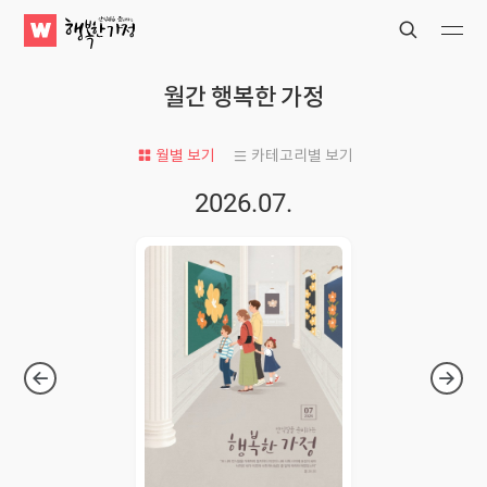
WATV
Search
Submit
Submit
행
복
월간 행복한 가정
한
가
정
월별 보기
카테고리별 보기
2026.07.
Next
Previ
Issue
Issue