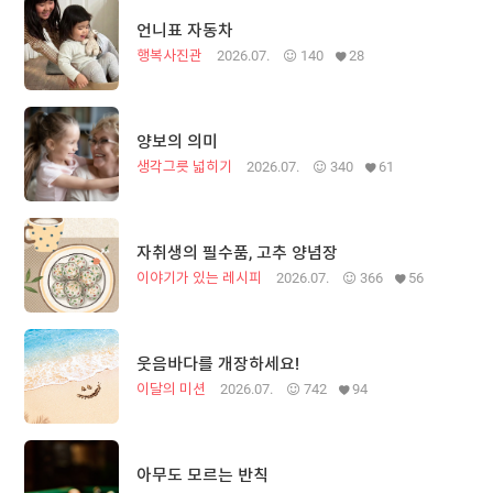
언니표 자동차
행복사진관
2026.07.
140
28
양보의 의미
생각그릇 넓히기
2026.07.
340
61
자취생의 필수품, 고추 양념장
이야기가 있는 레시피
2026.07.
366
56
웃음바다를 개장하세요!
이달의 미션
2026.07.
742
94
아무도 모르는 반칙