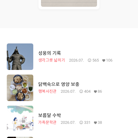
성웅의 기록
생각그릇 넓히기
2026.07.
565
106
닭백숙으로 영양 보충
행복사진관
2026.07.
404
86
보름달 수박
가족문학관
2026.07.
331
38